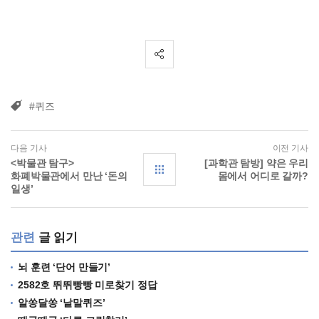
#퀴즈
다음 기사
이전 기사
<박물관 탐구>
[과학관 탐방] 약은 우리
화폐박물관에서 만난 ‘돈의
몸에서 어디로 갈까?
일생’
관련
글 읽기
뇌 훈련 ‘단어 만들기’
2582호 뛰뛰빵빵 미로찾기 정답
알쏭달쏭 ‘낱말퀴즈’