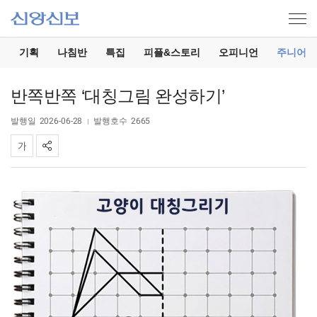
기
기획
나침반
특집
피플&스토리
오피니언
주니어
반쪽반쪽 ‘대칭그림 완성하기’
발행일
2026-06-28
발행호수
2665