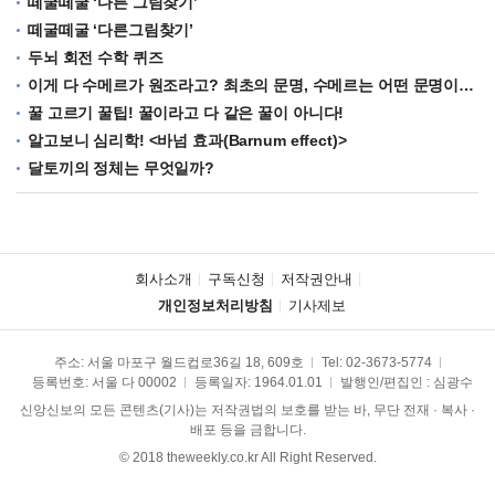
떼굴떼굴 ‘다른 그림찾기’
떼굴떼굴 ‘다른그림찾기’
두뇌 회전 수학 퀴즈
이게 다 수메르가 원조라고? 최초의 문명, 수메르는 어떤 문명이었을까?
꿀 고르기 꿀팁! 꿀이라고 다 같은 꿀이 아니다!
알고보니 심리학! <바넘 효과(Barnum effect)>
달토끼의 정체는 무엇일까?
회사소개
구독신청
저작권안내
개인정보처리방침
기사제보
주소: 서울 마포구 월드컵로36길 18, 609호
Tel:
02-3673-5774
등록번호: 서울 다 00002
등록일자: 1964.01.01
발행인/편집인 : 심광수
신앙신보의 모든 콘텐츠(기사)는 저작권법의 보호를 받는 바, 무단 전재 · 복사 ·
배포 등을 금합니다.
© 2018 theweekly.co.kr All Right Reserved.