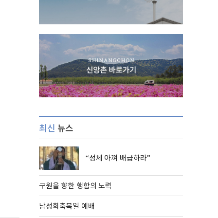
최신
뉴스
“성체 아껴 배급하라”
구원을 향한 행함의 노력
남성회축복일 예배