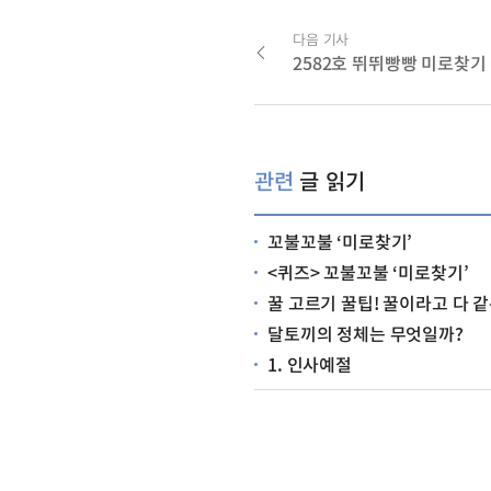
다음 기사
2582호 뛰뛰빵빵 미로찾기
관련
글 읽기
꼬불꼬불 ‘미로찾기’
<퀴즈> 꼬불꼬불 ‘미로찾기’
꿀 고르기 꿀팁! 꿀이라고 다 같
달토끼의 정체는 무엇일까?
1. 인사예절