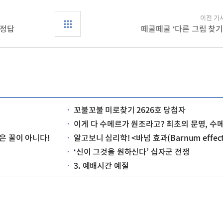
이전 기
 정답
떼굴떼굴 ‘다른 그림 찾기
꼬불꼬불 미로찾기 2626호 당첨자
이게 다 수메르가 원조라고? 최초의 문명, 수메르는 어떤 문명이었을까
은 꿀이 아니다!
알고보니 심리학! <바넘 효과(Barnum effect
‘신이 그것을 원하신다’ 십자군 전쟁
3. 예배시간 예절