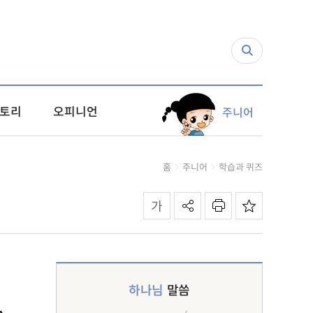
토리
오피니언
주니어
홈
주니어
학습과 퀴즈
하나님
말씀