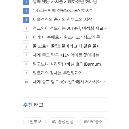
열매 맺는 가지를 기뻐하셨던 하나님
1
“새로운 판매 전략으로 도약하자”
2
이슬성신의 증거와 천부교의 시작
3
전교인이 전도하는 2019년, 여성회 새교인 증가 추세
4
이게 다 수메르가 원조라고? 최초의 문명, 수메르는 어떤 문명이었을까?
5
꿀 고르기 꿀팁! 꿀이라고 다 같은 꿀이 아니다!
6
세계 종교 탐구 <11> 악마를 쫓아내는 의식의 뿌리에 대하여
7
알고보니 심리학! <바넘 효과(Barnum effect)>
8
달토끼의 정체는 무엇일까?
9
세계 종교 탐구 <9> 길가메시 서사시와 성경에 대하여
10
추천
태그
#천부교
#이슬성신절
#MBC승소