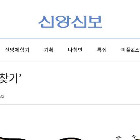
신앙체험기
기획
나침반
특집
피플&스
찾기’
82