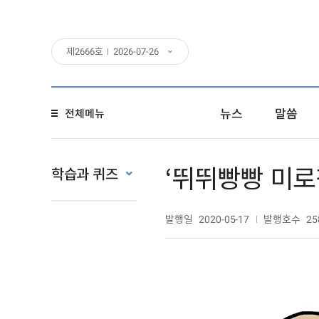
제
2666
호
2026-07-26
뉴스
말씀
전체메뉴
‘뛰뛰빵빵 미로
학습과 퀴즈
발행일
발행호수
2020-05-17
25