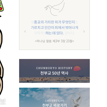
종교의 가치란 죄가 무엇인지
가르치고 인간이 죄에서 벗어나게
하는 데 있다.
<하나님 말씀 제3부 3장 23절>