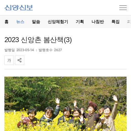
홈
뉴스
말씀
신앙체험기
기획
나침반
특집
2023 신앙촌 봄산책(3)
발행일
2023-05-14
발행호수
2627