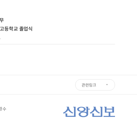
나무
학고등학교 졸업식
트
관련링크
심광수