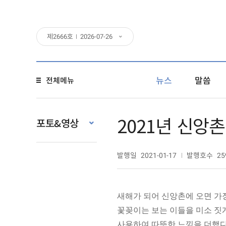
제
2666
호
2026-07-26
뉴스
말씀
전체메뉴
2021년 신앙
포토&영상
발행일
발행호수
2021-01-17
25
새해가 되어 신앙촌에 오면 가
꽃꽂이는 보는 이들을 미소 짓게
사용하여 따뜻한 느낌을 더했다