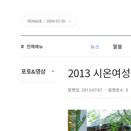
제
2666
호
2026-07-26
뉴스
말씀
전체메뉴
2013 시온여
포토&영상
발행일
발행호수
2013-07-07
0