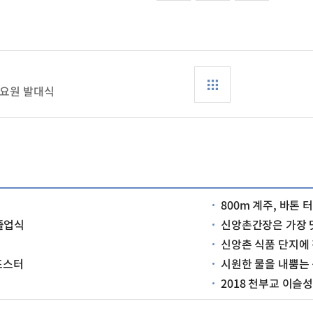
행요원 발대식
800m 계주, 바톤 
졸업식
신앙촌간장은 가장 
신앙촌 식품 단지에
 포스터
시원한 물을 내뿜는
2018 천부교 이슬