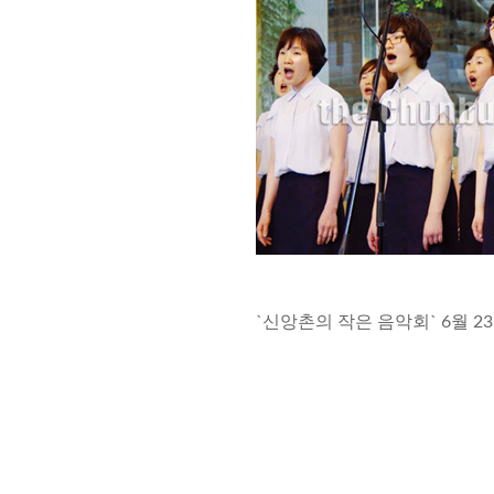
`신앙촌의 작은 음악회` 6월 