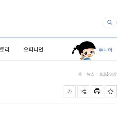
토리
오피니언
주니어
홈
뉴스
포토&영상