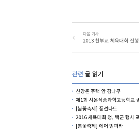
다음 기사
2013 천부교 체육대회 진
관련
글 읽기
신앙촌 주택 앞 감나무
제1회 시온식품과학고등학교 
[봄꽃축제] 풍선다트
2016 체육대회 청, 백군 행사
[봄꽃축제] 에어 범퍼카