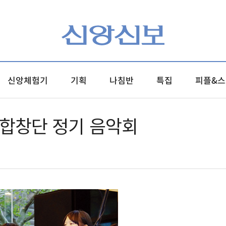
신앙체험기
기획
나침반
특집
피플&스
성합창단 정기 음악회