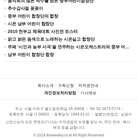
음악회의 많은 박수를 받은 중부어린이합창단
추수감사절 꽂꽂이
중부 어린이 합창단의 합창
시온 남부 어린이 합창단
2010 천부교 체육대회 사진전 포스터
맑고 밝은 음색으로 노래하는 시온실고 합창단
주페 ‘시인과 농부 서곡’을 연주하는 시온오케스트라와 중부 어린이 합창단
남부 어린이 합창단 합창
회사소개
구독신청
저작권안내
개인정보처리방침
기사제보
주소: 서울 마포구 월드컵로36길 18, 609호
Tel:
02-3673-5774
등록번호: 서울 다 00002
등록일자: 1964.01.01
발행인/편집인 : 심광수
신앙신보의 모든 콘텐츠(기사)는 저작권법의 보호를 받는 바, 무단 전재 · 복사 ·
배포 등을 금합니다.
© 2018 theweekly.co.kr All Right Reserved.