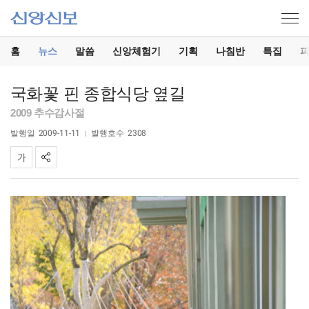
홈
뉴스
말씀
신앙체험기
기획
나침반
특집
국화꽃 핀 종합식당 옆길
2009 추수감사절
발행일
2009-11-11
발행호수
2308