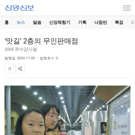
홈
뉴스
말씀
신앙체험기
기획
나침반
특집
‘맛길’ 2층의 무인판매점
2006 추수감사절
발행일
2006-11-09
발행호수
0