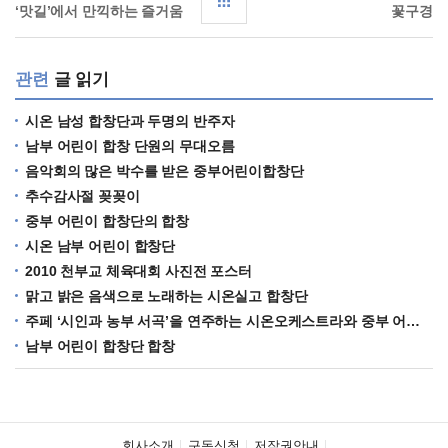
‘맛길’에서 만끽하는 즐거움
꽃구경
관련
글 읽기
시온 남성 합창단과 두명의 반주자
남부 어린이 합창 단원의 무대오름
음악회의 많은 박수를 받은 중부어린이합창단
추수감사절 꽂꽂이
중부 어린이 합창단의 합창
시온 남부 어린이 합창단
2010 천부교 체육대회 사진전 포스터
맑고 밝은 음색으로 노래하는 시온실고 합창단
주페 ‘시인과 농부 서곡’을 연주하는 시온오케스트라와 중부 어린이 합창단
남부 어린이 합창단 합창
회사소개
구독신청
저작권안내