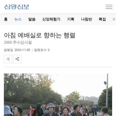
홈
뉴스
말씀
신앙체험기
기획
나침반
특집
아침 예배실로 향하는 행렬
2006 추수감사절
발행일
2006-11-09
발행호수
0