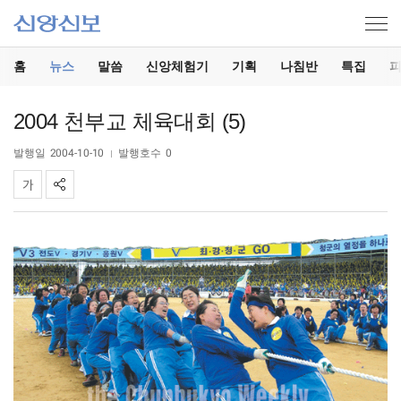
홈
뉴스
말씀
신앙체험기
기획
나침반
특집
2004 천부교 체육대회 (5)
발행일
2004-10-10
발행호수
0