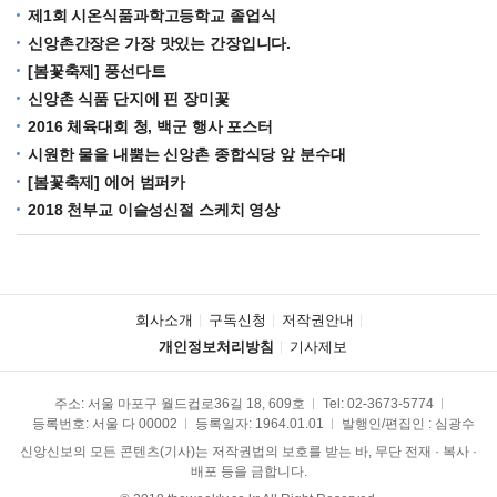
제1회 시온식품과학고등학교 졸업식
신앙촌간장은 가장 맛있는 간장입니다.
[봄꽃축제] 풍선다트
신앙촌 식품 단지에 핀 장미꽃
2016 체육대회 청, 백군 행사 포스터
시원한 물을 내뿜는 신앙촌 종합식당 앞 분수대
[봄꽃축제] 에어 범퍼카
2018 천부교 이슬성신절 스케치 영상
회사소개
구독신청
저작권안내
개인정보처리방침
기사제보
주소: 서울 마포구 월드컵로36길 18, 609호
Tel:
02-3673-5774
등록번호: 서울 다 00002
등록일자: 1964.01.01
발행인/편집인 : 심광수
신앙신보의 모든 콘텐츠(기사)는 저작권법의 보호를 받는 바, 무단 전재 · 복사 ·
배포 등을 금합니다.