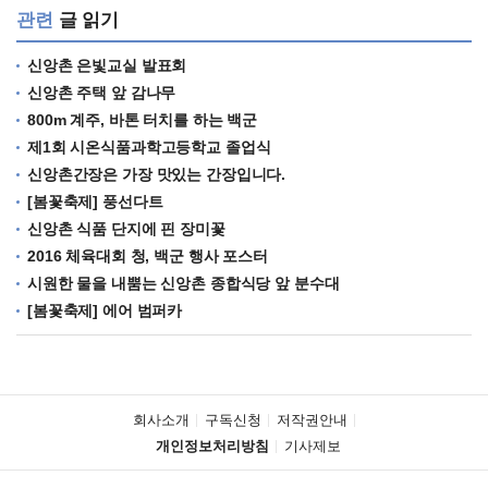
관련
글 읽기
신앙촌 은빛교실 발표회
신앙촌 주택 앞 감나무
800m 계주, 바톤 터치를 하는 백군
제1회 시온식품과학고등학교 졸업식
신앙촌간장은 가장 맛있는 간장입니다.
[봄꽃축제] 풍선다트
신앙촌 식품 단지에 핀 장미꽃
2016 체육대회 청, 백군 행사 포스터
시원한 물을 내뿜는 신앙촌 종합식당 앞 분수대
[봄꽃축제] 에어 범퍼카
회사소개
구독신청
저작권안내
개인정보처리방침
기사제보