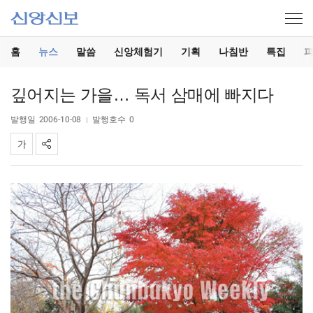
홈
뉴스
말씀
신앙체험기
기획
나침반
특집
깊어지는 가을… 독서 삼매에 빠지다
발행일
2006-10-08
발행호수
0