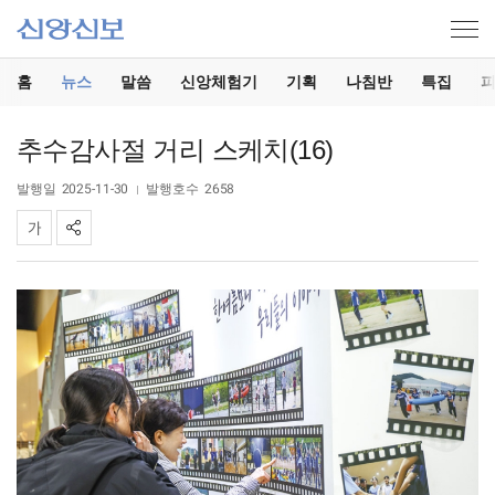
홈
뉴스
말씀
신앙체험기
기획
나침반
특집
추수감사절 거리 스케치(16)
발행일
2025-11-30
발행호수
2658