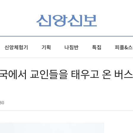
신앙체험기
기획
나침반
특집
피플&스
국에서 교인들을 태우고 온 버
80