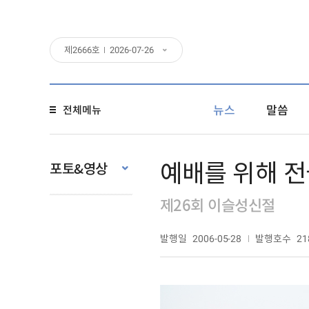
제
2666
호
2026-07-26
뉴스
말씀
전체메뉴
예배를 위해 전
포토&영상
제26회 이슬성신절
발행일
발행호수
2006-05-28
21