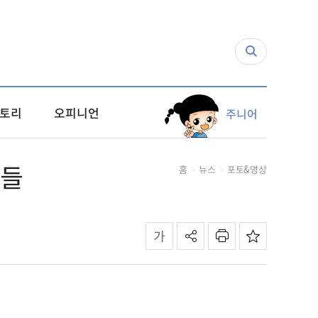
토리
오피니언
주니어
스들
홈
뉴스
포토&영상