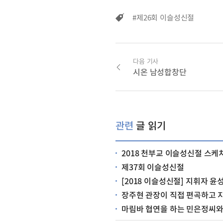
#제26회 이슬성신절
다음 기사
시온 남성합창단
관련
글 읽기
2018 천부교 이슬성신절 스케
제37회 이슬성신절
[2018 이슬성신절] 지휘자 윤
장주현 관장이 직접 편곡하고 
마림바 협연을 하는 민은정씨