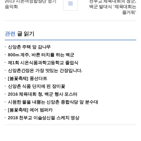
2013 시온여성합창단 정기
천부교 체육대회의 청군,
음악회
백군 발대식 ‘체육대회는
즐거워’
관련
글 읽기
신앙촌 주택 앞 감나무
800m 계주, 바톤 터치를 하는 백군
제1회 시온식품과학고등학교 졸업식
신앙촌간장은 가장 맛있는 간장입니다.
[봄꽃축제] 풍선다트
신앙촌 식품 단지에 핀 장미꽃
2016 체육대회 청, 백군 행사 포스터
시원한 물을 내뿜는 신앙촌 종합식당 앞 분수대
[봄꽃축제] 에어 범퍼카
2018 천부교 이슬성신절 스케치 영상