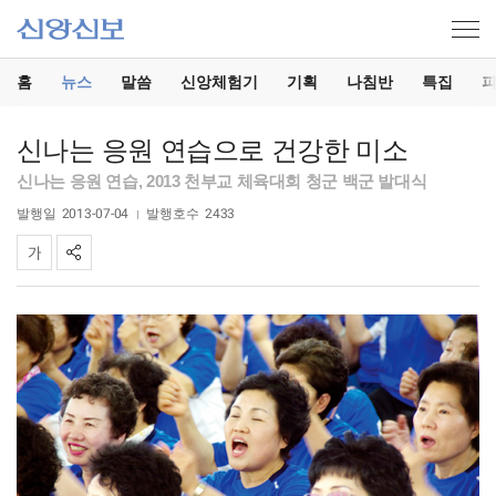
홈
뉴스
말씀
신앙체험기
기획
나침반
특집
신나는 응원 연습으로 건강한 미소
신나는 응원 연습, 2013 천부교 체육대회 청군 백군 발대식
발행일
2013-07-04
발행호수
2433