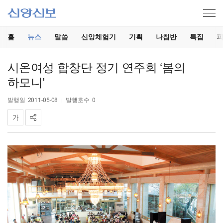
홈
뉴스
말씀
신앙체험기
기획
나침반
특집
시온여성 합창단 정기 연주회 ‘봄의
하모니’
발행일
2011-05-08
발행호수
0