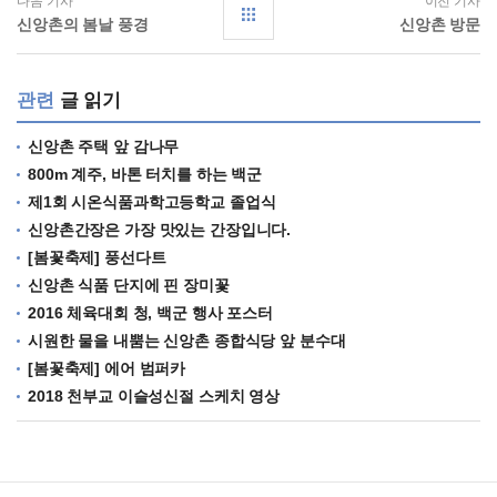
다음 기사
이전 기사
신앙촌의 봄날 풍경
신앙촌 방문
관련
글 읽기
신앙촌 주택 앞 감나무
800m 계주, 바톤 터치를 하는 백군
제1회 시온식품과학고등학교 졸업식
신앙촌간장은 가장 맛있는 간장입니다.
[봄꽃축제] 풍선다트
신앙촌 식품 단지에 핀 장미꽃
2016 체육대회 청, 백군 행사 포스터
시원한 물을 내뿜는 신앙촌 종합식당 앞 분수대
[봄꽃축제] 에어 범퍼카
2018 천부교 이슬성신절 스케치 영상