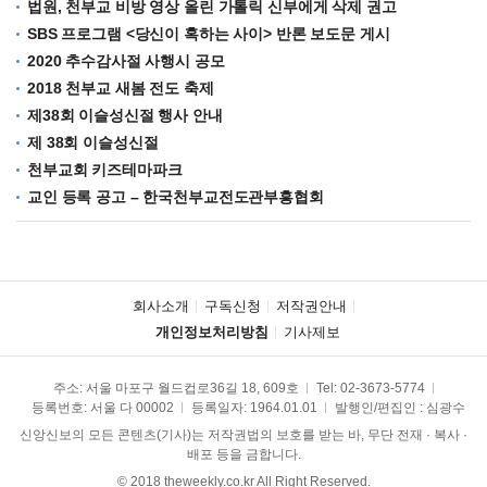
법원, 천부교 비방 영상 올린 가톨릭 신부에게 삭제 권고
SBS 프로그램 <당신이 혹하는 사이> 반론 보도문 게시
2020 추수감사절 사행시 공모
2018 천부교 새봄 전도 축제
제38회 이슬성신절 행사 안내
제 38회 이슬성신절
천부교회 키즈테마파크
교인 등록 공고 – 한국천부교전도관부흥협회
회사소개
구독신청
저작권안내
개인정보처리방침
기사제보
주소: 서울 마포구 월드컵로36길 18, 609호
Tel:
02-3673-5774
등록번호: 서울 다 00002
등록일자: 1964.01.01
발행인/편집인 : 심광수
신앙신보의 모든 콘텐츠(기사)는 저작권법의 보호를 받는 바, 무단 전재 · 복사 ·
배포 등을 금합니다.
© 2018 theweekly.co.kr All Right Reserved.