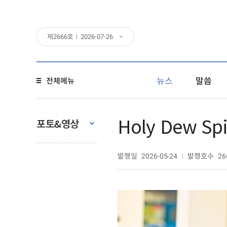
제
2666
호
2026-07-26
뉴스
말씀
전체메뉴
Holy Dew Spir
포토&영상
발행일
발행호수
2026-05-24
26