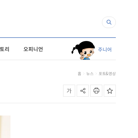
토리
오피니언
주니어
홈
뉴스
포토&영상