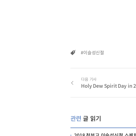
#이슬성신절
다음 기사
Holy Dew Spirit Day in 
관련
글 읽기
2018 천부교 이슬성신절 스케