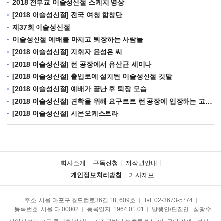
2018 천부교 이슬성신절 스케치 영상
[2018 이슬성신절] 전국 여청 합창단
제37회 이슬성신절
이슬성신절 예배를 마치고 퇴장하는 사람들
[2018 이슬성신절] 지휘자 윤성은 씨
[2018 이슬성신절] 런 공장에서 유산균 세미나
[2018 이슬성신절] 출입로에 설치된 이슬성신절 깃발
[2018 이슬성신절] 예배가 끝난 후 퇴장 모습
[2018 이슬성신절] 견학을 위해 요구르트 런 공장에 입장하는 고객들
[2018 이슬성신절] 시온오케스트라
회사소개
구독신청
저작권안내
개인정보처리방침
기사제보
주소: 서울 마포구 월드컵로36길 18, 609호
Tel:
02-3673-5774
등록번호: 서울 다 00002
등록일자: 1964.01.01
발행인/편집인 : 심광수