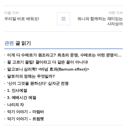
다음 기사
이전 기사
우리말 바로 배워요!
워니와 함께하는 재미있는
사자성어
관련
글 읽기
이게 다 수메르가 원조라고? 최초의 문명, 수메르는 어떤 문명이었을까?
꿀 고르기 꿀팁! 꿀이라고 다 같은 꿀이 아니다!
알고보니 심리학! <바넘 효과(Barnum effect)>
달토끼의 정체는 무엇일까?
‘신이 그것을 원하신다’ 십자군 전쟁
1. 인사예절
3. 예배시간 예절
나리의 자
악기 이야기 – 마림바
악기 이야기 – 트럼펫