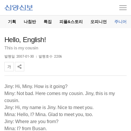
기
기획
나침반
특집
피플&스토리
오피니언
주니어
Hello, English!
This is my cousin
발행일
2007-01-30
발행호수
2206
Jiny: Hi, Miny. How is it going?
Miny: Not bad. Here comes my cousin. Jiny, this is my
cousin.
Jiny: Hi, my name is Jiny. Nice to meet you.
Mina: Hello, I? Mina. Glad to meet you, too.
Jiny: Where are you from?
Mina: I? from Busan.