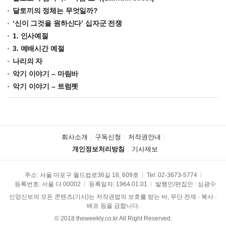
달토끼의 정체는 무엇일까?
‘신이 그것을 원하신다’ 십자군 전쟁
1. 인사예절
3. 예배시간 예절
나리의 자
악기 이야기 – 마림바
악기 이야기 – 트럼펫
회사소개
구독신청
저작권안내
개인정보처리방침
기사제보
주소: 서울 마포구 월드컵로36길 18, 609호
Tel:
02-3673-5774
등록번호: 서울 다 00002
등록일자: 1964.01.01
발행인/편집인 : 심광수
신앙신보의 모든 콘텐츠(기사)는 저작권법의 보호를 받는 바, 무단 전재 · 복사 ·
배포 등을 금합니다.
© 2018 theweekly.co.kr All Right Reserved.