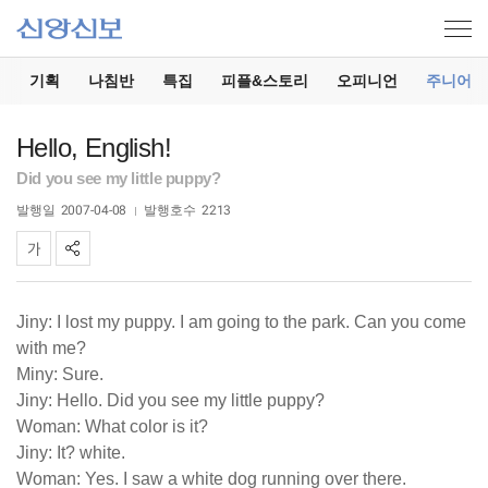
기
기획
나침반
특집
피플&스토리
오피니언
주니어
Hello, English!
Did you see my little puppy?
발행일
2007-04-08
발행호수
2213
Jiny: I lost my puppy. I am going to the park. Can you come
with me?
Miny: Sure.
Jiny: Hello. Did you see my little puppy?
Woman: What color is it?
Jiny: It? white.
Woman: Yes. I saw a white dog running over there.