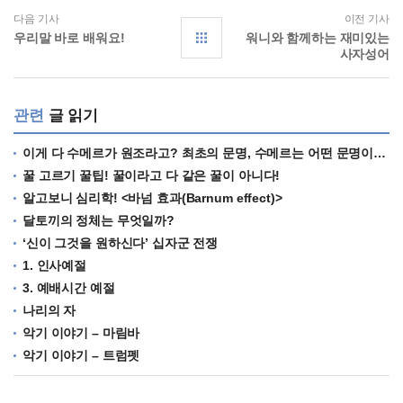
다음 기사
이전 기사
우리말 바로 배워요!
워니와 함께하는 재미있는
사자성어
관련
글 읽기
이게 다 수메르가 원조라고? 최초의 문명, 수메르는 어떤 문명이었을까?
꿀 고르기 꿀팁! 꿀이라고 다 같은 꿀이 아니다!
알고보니 심리학! <바넘 효과(Barnum effect)>
달토끼의 정체는 무엇일까?
‘신이 그것을 원하신다’ 십자군 전쟁
1. 인사예절
3. 예배시간 예절
나리의 자
악기 이야기 – 마림바
악기 이야기 – 트럼펫