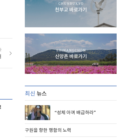
사
어
최신
뉴스
!
“성체 아껴 배급하라”
구원을 향한 행함의 노력