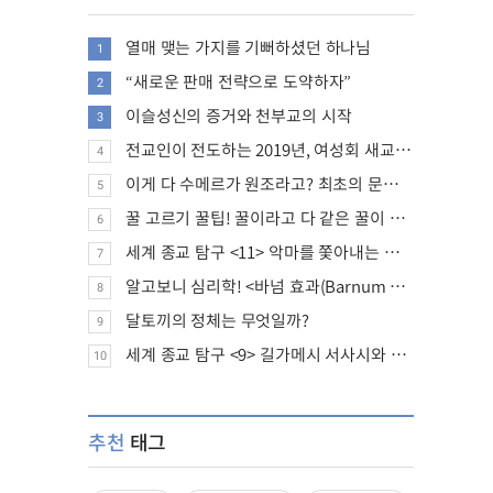
열매 맺는 가지를 기뻐하셨던 하나님
1
“새로운 판매 전략으로 도약하자”
2
이슬성신의 증거와 천부교의 시작
3
전교인이 전도하는 2019년, 여성회 새교인 증가 추세
4
이게 다 수메르가 원조라고? 최초의 문명, 수메르는 어떤 문명이었을까?
5
꿀 고르기 꿀팁! 꿀이라고 다 같은 꿀이 아니다!
6
세계 종교 탐구 <11> 악마를 쫓아내는 의식의 뿌리에 대하여
7
알고보니 심리학! <바넘 효과(Barnum effect)>
8
달토끼의 정체는 무엇일까?
9
세계 종교 탐구 <9> 길가메시 서사시와 성경에 대하여
10
추천
태그