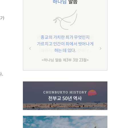
하나님
말씀
코가
종교의 가치란 죄가 무엇인지
가르치고 인간이 죄에서 벗어나게
하는 데 있다.
<하나님 말씀 제3부 3장 23절>
다,