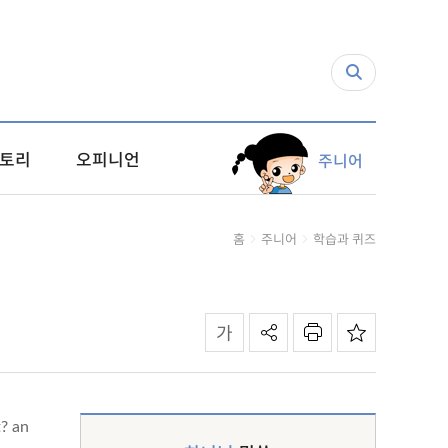
토리
오피니언
주니어
홈
주니어
학습과 퀴즈
t? an