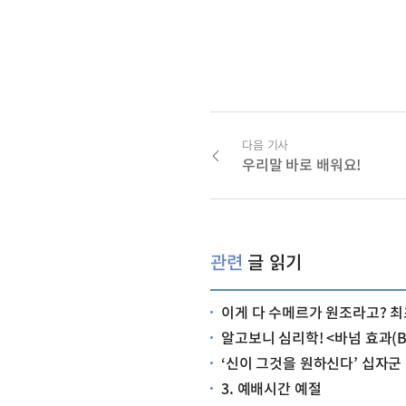
다음 기사
우리말 바로 배워요!
관련
글 읽기
이게 다 수메르가 원조라고? 최초의 문명, 수메
알고보니 심리학! <바넘 효과(Bar
‘신이 그것을 원하신다’ 십자군
3. 예배시간 예절