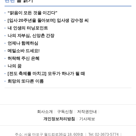
관련
글 읽기
“맑음이 모든 것을 이긴다”
[입사 20주년을 돌아보며] 입사생 강수정 씨
내 인생의 터닝포인트
나의 자부심, 신앙촌 간장
언제나 함께하심
메밀소바 드세요!
허락해 주신 은혜
나의 꿈
[전도 축제를 마치고] 모두가 하나가 될 때
희망의 또다른 이름
회사소개
구독신청
저작권안내
개인정보처리방침
기사제보
주소: 서울 마포구 월드컵로36길 18, 609호
Tel:
02-3673-5774