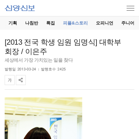
기
기획
나침반
특집
피플&스토리
오피니언
주니어
[2013 전국 학생 임원 임명식] 대학부
회장 / 이은주
세상에서 가장 가치있는 일을 찾다
발행일
2013-03-24
발행호수
2425