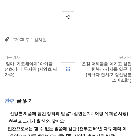
#2006 추수감사절
다음 기사
이전 기사
‘엄마, 기도해야지’ 아이들
온갖 어려움을 이기고 참된
성화가 더 무서워 (서영호 씨
행복과 감사를 일군다
가족)
(최규자 집사/기장신앙촌
소비조합 )
관련
글 읽기
“신앙촌 제품에 담긴 정직과 믿음” (삼연엔지니어링 유재윤 사장)
‘천부교 교리가 훨씬 와 닿아요’
인간으로서는 할 수 없는 말씀에 감탄 (천부교 50년 다큐 제작 이경태 감독)