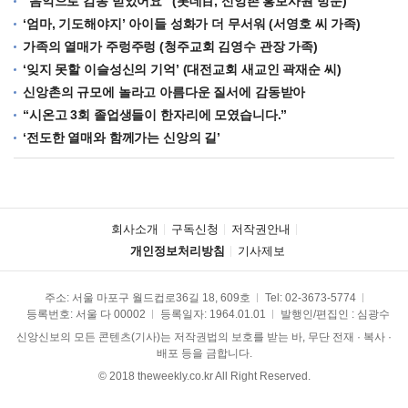
“음악으로 감동 받았어요” (롯데百, 신앙촌 홍보사원 방문)
‘엄마, 기도해야지’ 아이들 성화가 더 무서워 (서영호 씨 가족)
가족의 열매가 주렁주렁 (청주교회 김영수 관장 가족)
‘잊지 못할 이슬성신의 기억’ (대전교회 새교인 곽재순 씨)
신앙촌의 규모에 놀라고 아름다운 질서에 감동받아
“시온고 3회 졸업생들이 한자리에 모였습니다.”
‘전도한 열매와 함께가는 신앙의 길’
회사소개
구독신청
저작권안내
개인정보처리방침
기사제보
주소: 서울 마포구 월드컵로36길 18, 609호
Tel:
02-3673-5774
등록번호: 서울 다 00002
등록일자: 1964.01.01
발행인/편집인 : 심광수
신앙신보의 모든 콘텐츠(기사)는 저작권법의 보호를 받는 바, 무단 전재 · 복사 ·
배포 등을 금합니다.
© 2018 theweekly.co.kr All Right Reserved.