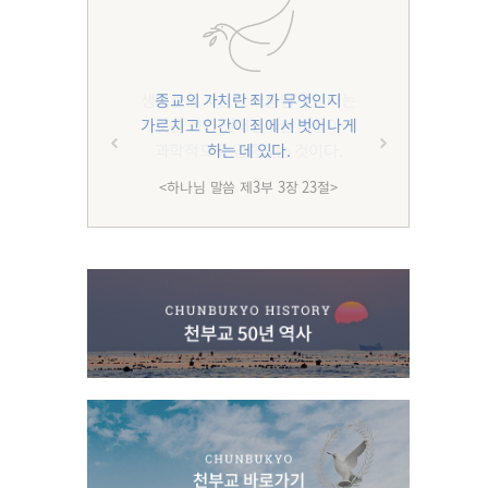
종교의 가치란 죄가 무엇인지
가르치고 인간이 죄에서 벗어나게
하는 데 있다.
<하나님 말씀 제3부 3장 23절>