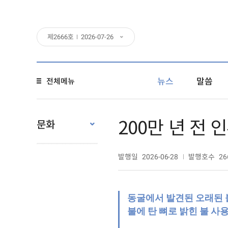
제
2666
호
2026-07-26
뉴스
말씀
전체메뉴
200만 년 전 
문화
발행일
발행호수
2026-06-28
26
동굴에서 발견된 오래된 
불에 탄 뼈로 밝힌 불 사