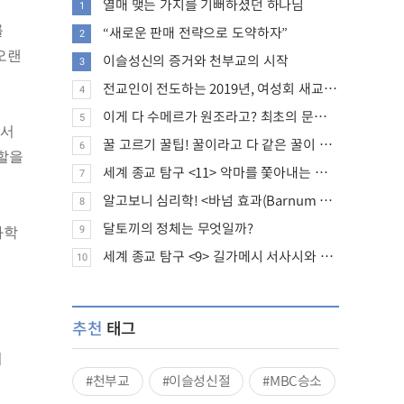
열매 맺는 가지를 기뻐하셨던 하나님
1
“새로운 판매 전략으로 도약하자”
를
2
오랜
이슬성신의 증거와 천부교의 시작
3
전교인이 전도하는 2019년, 여성회 새교인 증가 추세
4
이게 다 수메르가 원조라고? 최초의 문명, 수메르는 어떤 문명이었을까?
5
라서
꿀 고르기 꿀팁! 꿀이라고 다 같은 꿀이 아니다!
6
역할을
세계 종교 탐구 <11> 악마를 쫓아내는 의식의 뿌리에 대하여
7
알고보니 심리학! <바넘 효과(Barnum effect)>
8
달토끼의 정체는 무엇일까?
9
화학
세계 종교 탐구 <9> 길가메시 서사시와 성경에 대하여
10
추천
태그
이
#천부교
#이슬성신절
#MBC승소