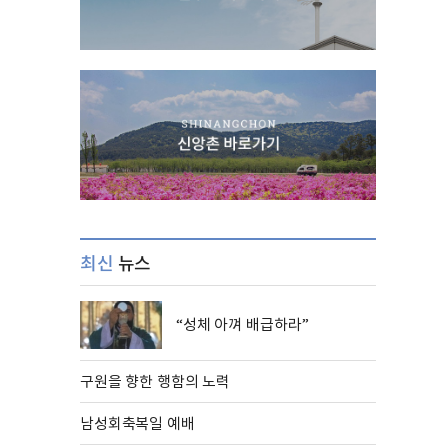
최신
뉴스
“성체 아껴 배급하라”
구원을 향한 행함의 노력
남성회축복일 예배