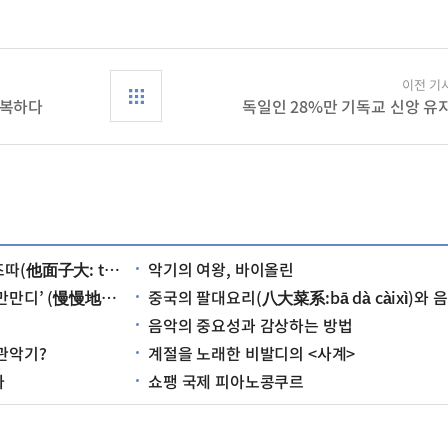
이전 기
굴복하다
독일인 28%만 기독교 신앙 유
tā miànzi dà)
악기의 여왕, 바이올린
慢地:mànmànde)
중국의 팔대요리(八大菜系:bā dà càixì)와 음식 문화
음악의 중요성과 감상하는 방법
관악기?
계절을 노래한 비발디의 <사계>
라
쇼팽 국제 피아노콩쿠르