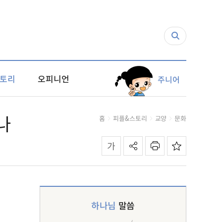
토리
오피니언
주니어
나
홈
피플&스토리
교양
문화
하나님
말씀