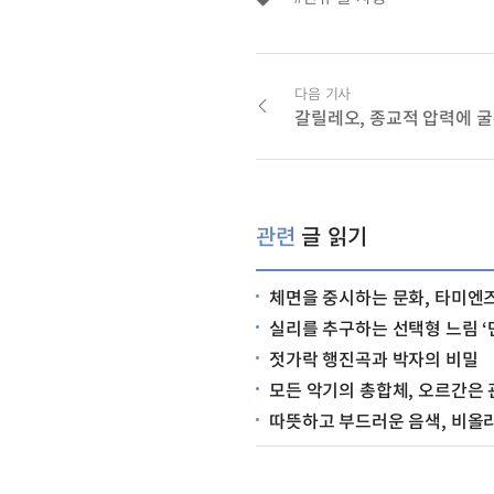
다음 기사
갈릴레오, 종교적 압력에 
관련
글 읽기
체면을 중시하는 문화, 타미엔즈따(他面子大: 
실리를 추구하는 선택형 느림 ‘만만디’ (慢
젓가락 행진곡과 박자의 비밀
모든 악기의 총합체, 오르간은 
따뜻하고 부드러운 음색, 비올