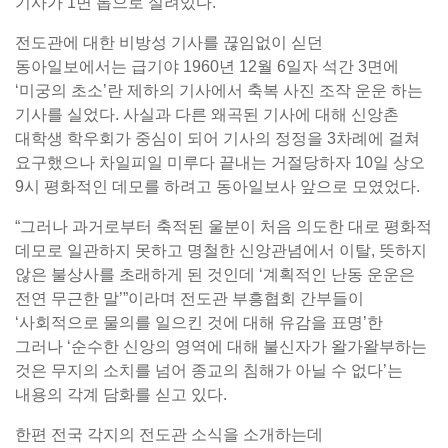
기사가 1면 톱으로 실려있다.
전도관에 대한 비방성 기사를 끊임없이 싣던
동아일보에서는 급기야 1960년 12월 6일자 석간 3면에
‘미궁의 초소’란 제하의 기사에서 축복 사진 조작 운운 하는
기사를 실었다. 사실과 다른 왜곡된 기사에 대해 신앙촌
대학생 학우회가 중심이 되어 기사의 정정을 3차례에 걸쳐
요구했으나 차일피일 미루다 끝내는 거절당하자 10일 상오
9시 평화적인 데모를 하려고 동아일보사 앞으로 모였었다.
“그러나 과거로부터 축적된 울분이 처음 의도한 대로 평화적
데모로 일관하지 못하고 명철한 신앙관념에서 이탈, 뜻하지
않은 불상사를 초래하게 된 것인데 ‘계획적인 난동 운운은
전연 무근한 말’”이라며 전도관 부흥협회 간부들이
‘사회적으로 물의를 일으킨 것에 대해 유감을 표명’한
그러나 ‘순수한 신앙의 영역에 대해 불신자가 왈가왈부하는
것은 무지의 소치를 넘어 종교의 침해가 아닐 수 없다’는
내용의 각계 담화를 싣고 있다.
한편 전국 각지의 전도관 소식을 소개하는데