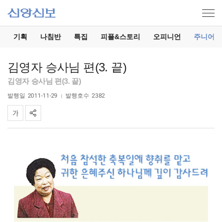
기
기획
나침반
특집
피플&스토리
오피니언
주니어
김영자 승사님 편(3. 끝)
김영자 승사님 편(3. 끝)
발행일
2011-11-29
발행호수
2382