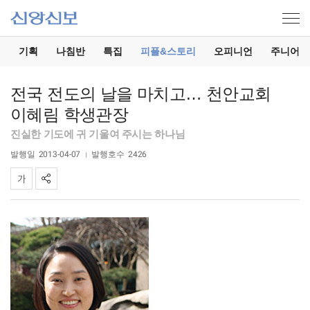
기
기획
나침반
특집
피플&스토리
오피니언
주니어
전국 전도의 날을 마치고… 천안교회
이혜림 학생관장
진실한 기도에 귀 기울여 주시는 하나님
발행일
2013-04-07
발행호수
2426