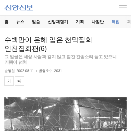
홈
뉴스
말씀
신앙체험기
기획
나침반
특집
수백만이 은혜 입은 천막집회
인천집회편(6)
그 얼굴은 세상 사람과 같지 않고 힘찬 찬송소리 듣고 있으니
기쁨이 넘쳐
발행일
2002-08-11
발행호수
2031