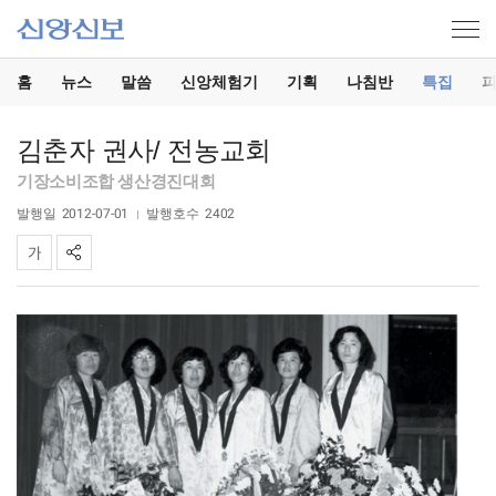
홈
뉴스
말씀
신앙체험기
기획
나침반
특집
김춘자 권사/ 전농교회
기장소비조합 생산경진대회
발행일
2012-07-01
발행호수
2402