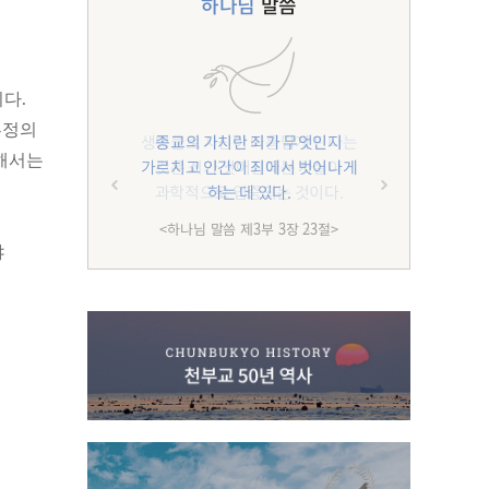
하나님
말씀
다.
부정의
종교의 가치란 죄가 무엇인지
용해서는
가르치고 인간이 죄에서 벗어나게
하는 데 있다.
<하나님 말씀 제3부 3장 23절>
야