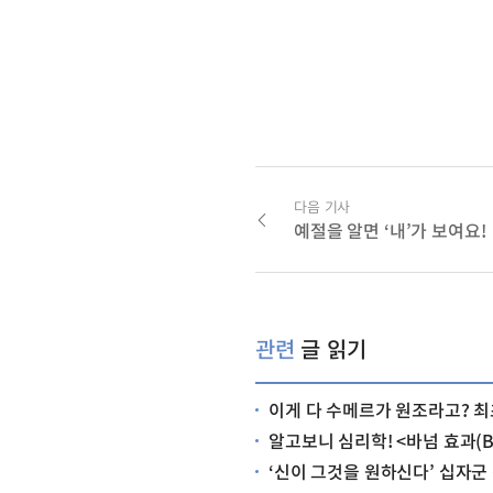
다음 기사
예절을 알면 ‘내’가 보여요!
관련
글 읽기
이게 다 수메르가 원조라고? 최초의 문명, 수메
알고보니 심리학! <바넘 효과(Bar
‘신이 그것을 원하신다’ 십자군