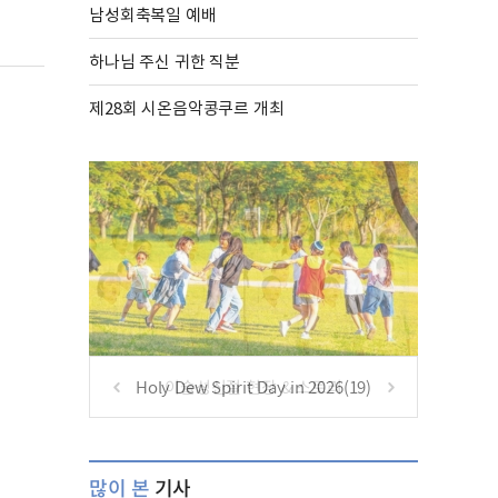
남성회축복일 예배
하나님 주신 귀한 직분
제28회 시온음악콩쿠르 개최
Holy Dew Spirit Day in 2026(19)
많이 본
기사