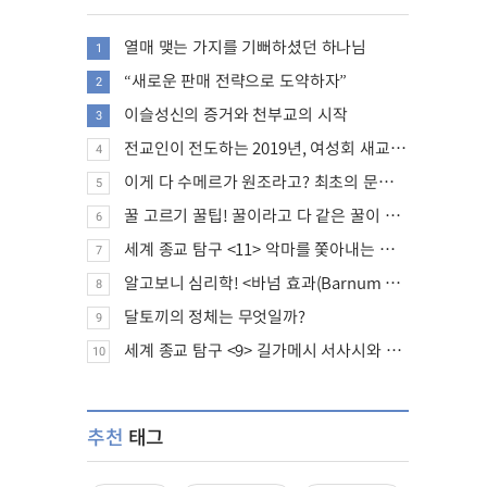
열매 맺는 가지를 기뻐하셨던 하나님
1
“새로운 판매 전략으로 도약하자”
2
이슬성신의 증거와 천부교의 시작
3
전교인이 전도하는 2019년, 여성회 새교인 증가 추세
4
이게 다 수메르가 원조라고? 최초의 문명, 수메르는 어떤 문명이었을까?
5
꿀 고르기 꿀팁! 꿀이라고 다 같은 꿀이 아니다!
6
세계 종교 탐구 <11> 악마를 쫓아내는 의식의 뿌리에 대하여
7
알고보니 심리학! <바넘 효과(Barnum effect)>
8
달토끼의 정체는 무엇일까?
9
세계 종교 탐구 <9> 길가메시 서사시와 성경에 대하여
10
추천
태그