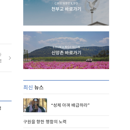
사
!
최신
뉴스
“성체 아껴 배급하라”
!
구원을 향한 행함의 노력