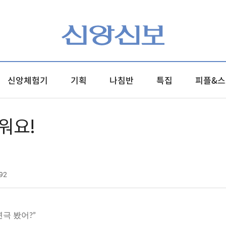
신앙체험기
기획
나침반
특집
피플&스
워요!
92
연극 봤어?”