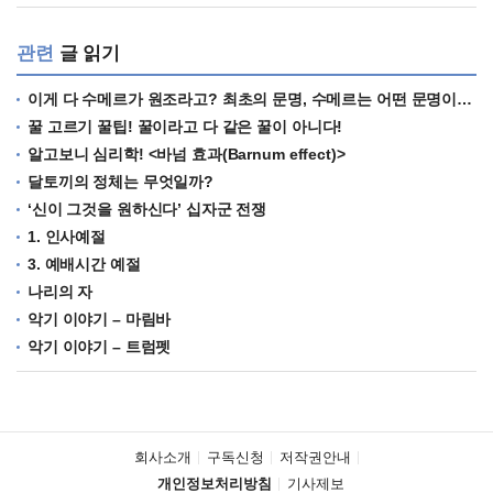
관련
글 읽기
이게 다 수메르가 원조라고? 최초의 문명, 수메르는 어떤 문명이었을까?
꿀 고르기 꿀팁! 꿀이라고 다 같은 꿀이 아니다!
알고보니 심리학! <바넘 효과(Barnum effect)>
달토끼의 정체는 무엇일까?
‘신이 그것을 원하신다’ 십자군 전쟁
1. 인사예절
3. 예배시간 예절
나리의 자
악기 이야기 – 마림바
악기 이야기 – 트럼펫
회사소개
구독신청
저작권안내
개인정보처리방침
기사제보