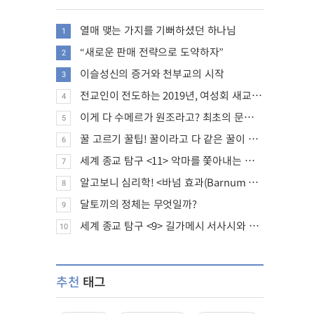
열매 맺는 가지를 기뻐하셨던 하나님
1
“새로운 판매 전략으로 도약하자”
2
이슬성신의 증거와 천부교의 시작
3
전교인이 전도하는 2019년, 여성회 새교인 증가 추세
4
이게 다 수메르가 원조라고? 최초의 문명, 수메르는 어떤 문명이었을까?
5
꿀 고르기 꿀팁! 꿀이라고 다 같은 꿀이 아니다!
6
세계 종교 탐구 <11> 악마를 쫓아내는 의식의 뿌리에 대하여
7
알고보니 심리학! <바넘 효과(Barnum effect)>
8
달토끼의 정체는 무엇일까?
9
세계 종교 탐구 <9> 길가메시 서사시와 성경에 대하여
10
추천
태그