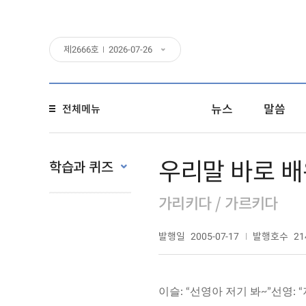
제
2666
호
2026-07-26
뉴스
말씀
전체메뉴
우리말 바로 배
학습과 퀴즈
가리키다 / 가르키다
발행일
발행호수
2005-07-17
21
이슬: “선영아 저기 봐~”선영: