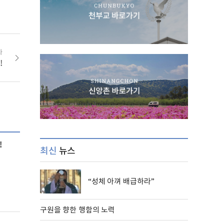
사
!
!
최신
뉴스
“성체 아껴 배급하라”
구원을 향한 행함의 노력