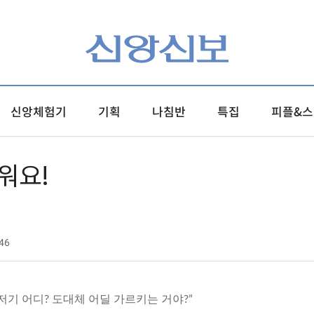
신앙체험기
기획
나침반
특집
피플&스
워요!
46
 “저기 어디? 도대체 어딜 가르키는 거야?”