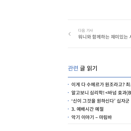
다음 기사
워니와 함께하는 재미있는
관련
글 읽기
이게 다 수메르가 원조라고? 최초의 문명, 수메
알고보니 심리학! <바넘 효과(Bar
‘신이 그것을 원하신다’ 십자군
3. 예배시간 예절
악기 이야기 – 마림바