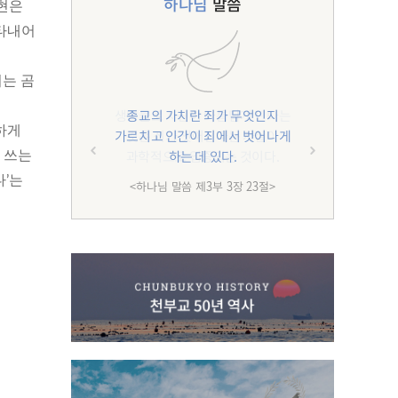
하나님
말씀
현은
나타내어
는 곰
종교의 가치란 죄가 무엇인지
하게
가르치고 인간이 죄에서 벗어나게
하는 데 있다.
 쓰는
다’는
<하나님 말씀 제3부 3장 23절>