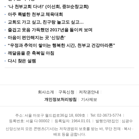
‘나 천부교회 다녀!’ (이선희, 중3/순창교회)
아주 특별한 천부교 체육대회
교회도 가고 싶고, 친구랑 놀고도 싶고…
즐겁고 웃음 가득했던 2017년을 돌이켜 보며
마음이 편안해지는 곳 ‘신앙촌’
“우정과 추억이 쌓이는 행복한 시간, 천부교 건강마라톤”
깨달음을 준 축복일 아침
다시 찾은 설렘
회사소개
구독신청
저작권안내
개인정보처리방침
기사제보
주소: 서울 마포구 월드컵로36길 18, 609호
Tel:
02-3673-5774
등록번호: 서울 다 00002
등록일자: 1964.01.01
발행인/편집인 : 심광수
신앙신보의 모든 콘텐츠(기사)는 저작권법의 보호를 받는 바, 무단 전재 · 복사 ·
배포 등을 금합니다.