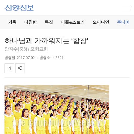
기
기획
나침반
특집
피플&스토리
오피니언
주니어
하나님과 가까워지는 ‘합창’
안지수(중3) / 포항교회
발행일
2017-07-09
발행호수
2524