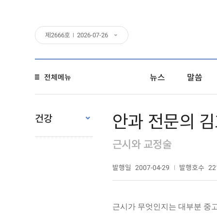
제
2666
호
2026-07-26
뉴스
말씀
전체메뉴
안과 전문의 김
건강
근시와 교정술
발행일
발행호수
2007-04-29
22
근시가 무엇인지는 대부분 중고등