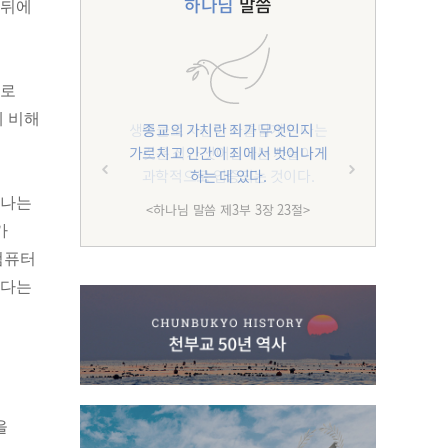
하나님
말씀
 뒤에
으로
에 비해
종교의 가치란 죄가 무엇인지
가르치고 인간이 죄에서 벗어나게
하는 데 있다.
하나는
<하나님 말씀 제3부 3장 23절>
가
컴퓨터
진다는
을