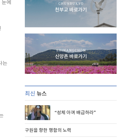
도 눈에
인
다는
최신
뉴스
“성체 아껴 배급하라”
는
구원을 향한 행함의 노력