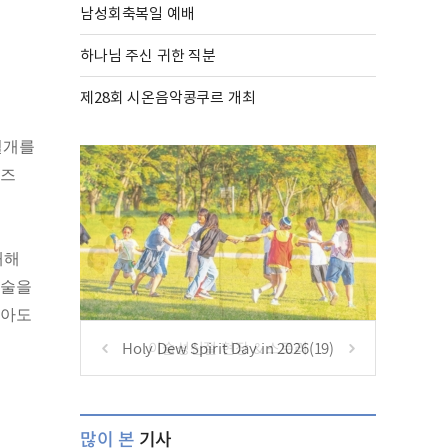
남성회축복일 예배
하나님 주신 귀한 직분
제28회 시온음악콩쿠르 개최
절개를
렌즈
대해
수술을
보아도
Holy Dew Spirit Day in 2026(19)
많이 본
기사