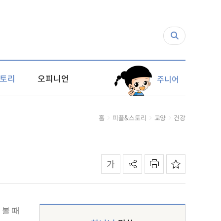
토리
오피니언
주니어
홈
피플&스토리
교양
건강
 볼 때