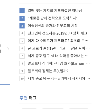
열매 맺는 가지를 기뻐하셨던 하나님
1
“새로운 판매 전략으로 도약하자”
2
이슬성신의 증거와 천부교의 시작
3
전교인이 전도하는 2019년, 여성회 새교인 증가 추세
4
이게 다 수메르가 원조라고? 최초의 문명, 수메르는 어떤 문명이었을까?
5
사
꿀 고르기 꿀팁! 꿀이라고 다 같은 꿀이 아니다!
6
)
세계 종교 탐구 <11> 악마를 쫓아내는 의식의 뿌리에 대하여
7
알고보니 심리학! <바넘 효과(Barnum effect)>
8
달토끼의 정체는 무엇일까?
9
세계 종교 탐구 <9> 길가메시 서사시와 성경에 대하여
10
추천
태그