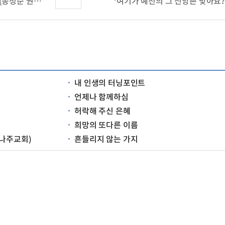
세상에서 제일 행복한 사람 (송정순 권사/성남교회)
‘여기가 예전의 그 신앙촌 맞아요?
내 인생의 터닝포인트
언제나 함께하심
허락해 주신 은혜
희망의 또다른 이름
/나주교회)
흔들리지 않는 가지