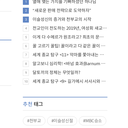
’
열매 맺는 가지를 기뻐하셨던 하나님
1
“새로운 판매 전략으로 도약하자”
2
이슬성신의 증거와 천부교의 시작
3
전교인이 전도하는 2019년, 여성회 새교인 증가 추세
4
이게 다 수메르가 원조라고? 최초의 문명, 수메르는 어떤 문명이었을까?
5
꿀 고르기 꿀팁! 꿀이라고 다 같은 꿀이 아니다!
6
세계 종교 탐구 <11> 악마를 쫓아내는 의식의 뿌리에 대하여
7
알고보니 심리학! <바넘 효과(Barnum effect)>
8
달토끼의 정체는 무엇일까?
9
세계 종교 탐구 <9> 길가메시 서사시와 성경에 대하여
10
추천
태그
#천부교
#이슬성신절
#MBC승소