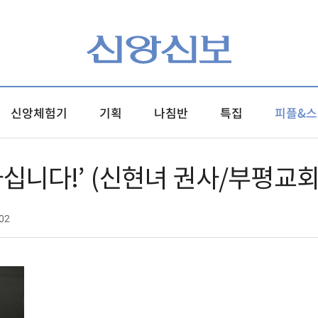
신앙체험기
기획
나침반
특집
피플&스
하십니다!’ (신현녀 권사/부평교회
02