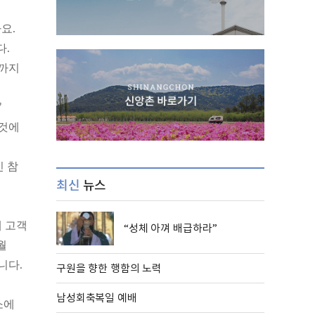
요.
다.
핑까지
’
 것에
신 참
최신
뉴스
내 고객
“성체 아껴 배급하라”
월
니다.
구원을 향한 행함의 노력
남성회축복일 예배
소에