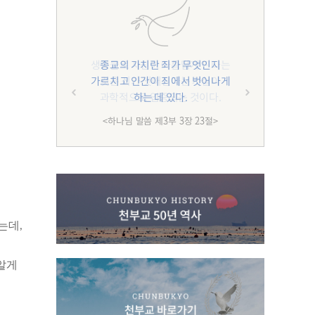
종교의 가치란 죄가 무엇인지
가르치고 인간이 죄에서 벗어나게
하는 데 있다.
<하나님 말씀 제3부 3장 23절>
는데,
알게