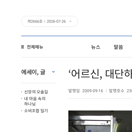
제
2666
호
2026-07-26
뉴스
말씀
전체메뉴
‘어르신, 대단
에세이, 글
발행일
발행호수
2009-09-16
23
신앙의 오솔길
내 마음 속의
하나님
소비조합 일기