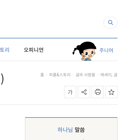
토리
오피니언
주니어
)
홈
피플&스토리
글과 사람들
에세이, 글
하나님
말씀