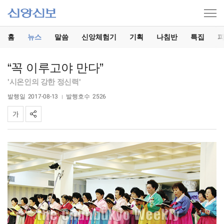
홈
뉴스
말씀
신앙체험기
기획
나침반
특집
“꼭 이루고야 만다”
'시온인의 강한 정신력'
발행일
2017-08-13
발행호수
2526