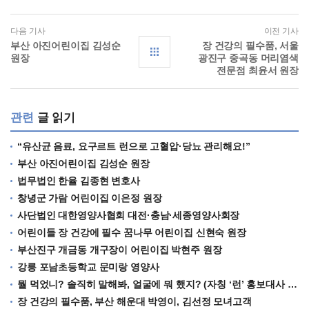
다음 기사
이전 기사
부산 아진어린이집 김성순
장 건강의 필수품, 서울
원장
광진구 중곡동 머리염색
전문점 최윤서 원장
관련
글 읽기
“유산균 음료, 요구르트 런으로 고혈압·당뇨 관리해요!”
부산 아진어린이집 김성순 원장
법무법인 한율 김종현 변호사
창녕군 가람 어린이집 이은정 원장
사단법인 대한영양사협회 대전·충남·세종영양사회장
어린이들 장 건강에 필수 꿈나무 어린이집 신현숙 원장
부산진구 개금동 개구장이 어린이집 박현주 원장
강릉 포남초등학교 문미랑 영양사
뭘 먹었니? 솔직히 말해봐, 얼굴에 뭐 했지? (자칭 ‘런’ 홍보대사 빠아제 어린이집 지종분원장)
장 건강의 필수품, 부산 해운대 박영이, 김선정 모녀고객