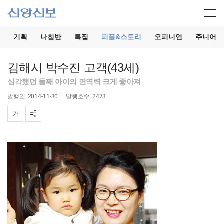
기
기획
나침반
특집
피플&스토리
오피니언
주니어
김해시 박수진 고객(43세)
심각했던 둘째 아이의 면역력 크게 좋아져
발행일
2014-11-30
발행호수
2473