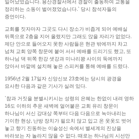
일어났었습니다. 용산경찰서에서 경찰이 출동하여 교통을
정리하는 소동이 벌어졌었습니다.` 당시 참석자들의
증언이다.
교회를 짓자마자 그곳도 다시 장소가 비좁게 되어 예배실
뒤쪽으로 2층을 지어 올렸지만 그래도 앉을 자리가 없었다.
제단 안으로 들어오지 못한 사람들은 현관 밖에까지 차고
넘쳐 교회 양쪽 창문에 붙어 서서 예배를 드리기도 했고, 또
하나님 댁 뒤쪽 한강 샛강과 미나리꽝 사이의 둑에까지
앉아서 바깥에 설치해 놓은 스피커를 통해 예배를 드렸다.
1956년 2월 17일자 신앙신보 23호에는 당시의 광경을
묘사한 다음과 같은 기사가 실려 있다.
`참과 거짓을 분별시키시는 성령의 은혜는 한없이 내려 영하
16도 이하의 추운 새벽에 얼어붙은 교회 유리 창문이
하나님이 서신 강대상 쪽부터 다음 다음으로 녹아내리는
기이한 현상, 난방 장치가 필요치 않고 입고 온 웃옷도 벗어
놓고 향기 진동하는 이슬성신 속에서 별세계의 진상을
바라보는 자 놀라지 않을 수 없다. 때로는 하나님의 시선만