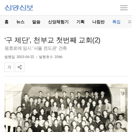
홈
뉴스
말씀
신앙체험기
기획
나침반
특집
‘구 제단’, 천부교 첫번째 교회(2)
원효로에 임시 '서울 전도관' 건축
발행일
2003-06-22
발행호수
2066