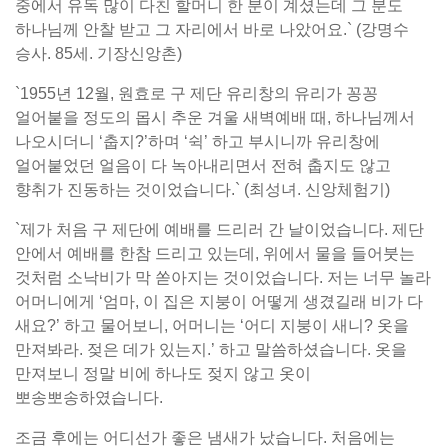
중에서 유독 많이 다친 할머니 한 분이 계셨는데 그 분도
하나님께 안찰 받고 그 자리에서 바로 나았어요.` (강명수
승사. 85세. 기장신앙촌)
`1955년 12월, 원효로 구 제단 유리창의 유리가 꽁꽁
얼어붙을 정도의 몹시 추운 겨울 새벽예배 때, 하나님께서
나오시더니 ‘춥지?’하며 ‘쉭’ 하고 부시니까 유리창에
얼어붙었던 얼음이 다 녹아내리면서 전혀 춥지도 않고
향취가 진동하는 것이었습니다.` (최성녀. 신앙체험기)
`제가 처음 구 제단에 예배를 드리러 간 날이었습니다. 제단
안에서 예배를 한참 드리고 있는데, 위에서 물을 들어붓는
것처럼 소낙비가 막 쏟아지는 것이었습니다. 저는 너무 놀라
어머니에게 ‘엄마, 이 집은 지붕이 어떻게 생겼길래 비가 다
새요?’ 하고 물어보니, 어머니는 ‘어디 지붕이 새니? 옷을
만져봐라. 젖은 데가 있는지.’ 하고 말씀하셨습니다. 옷을
만져보니 정말 비에 하나도 젖지 않고 옷이
뽀송뽀송하였습니다.
조금 후에는 어디선가 좋은 냄새가 났습니다. 처음에는