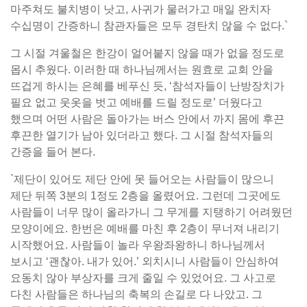
마주쳐도 불치병이 낫고, 사귀가 물러가고 매일 완치자
수십명이 간증하니 참관자들은 모두 경탄치 않을 수 없다.`
그 시절 겨울철은 한강이 얼어붙지 않을 때가 없을 정도로
몹시 추웠다. 이러한 때 하나님께서는 원효로 교회 안을
뜨겁게 하시는 은혜를 베푸신 듯, ‘참석자들이 난방장치가
필요 없고 웃옷을 벗고 예배를 드릴 정도로’ 더웠다고
했으며 어떤 사람은 돌아가는 버스 안에서 까지 몸에 후끈
후끈한 열기가 남아 있더라고 했다. 그 시절 참석자들의
간증을 들어 본다.
`제단이 있어도 제단 안에 못 들어오는 사람들이 많으니
제단 뒤쪽 3분의 1정도 2층을 올렸어요. 그런데 그곳에도
사람들이 너무 많이 올라가니 그 무게를 지탱하기 어려웠던
모양이에요. 한번은 예배를 마친 후 2층이 무너져 내리기
시작했어요. 사람들이 놀라 우왕좌왕하니 하나님께서
보시고 ‘괜찮아. 내가 있어.’ 외치시니 사람들이 안심하여
요동치 않아 부상자를 크게 줄일 수 있었어요. 그 사고로
다친 사람들은 하나님의 축복의 손길로 다 나았고. 그