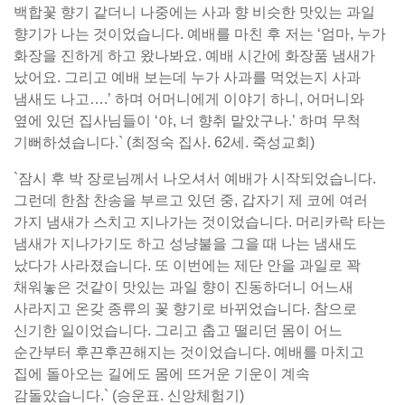
백합꽃 향기 같더니 나중에는 사과 향 비슷한 맛있는 과일
향기가 나는 것이었습니다. 예배를 마친 후 저는 ‘엄마, 누가
화장을 진하게 하고 왔나봐요. 예배 시간에 화장품 냄새가
났어요. 그리고 예배 보는데 누가 사과를 먹었는지 사과
냄새도 나고….’ 하며 어머니에게 이야기 하니, 어머니와
옆에 있던 집사님들이 ‘야, 너 향취 맡았구나.’ 하며 무척
기뻐하셨습니다.` (최정숙 집사. 62세. 죽성교회)
`잠시 후 박 장로님께서 나오셔서 예배가 시작되었습니다.
그런데 한참 찬송을 부르고 있던 중, 갑자기 제 코에 여러
가지 냄새가 스치고 지나가는 것이었습니다. 머리카락 타는
냄새가 지나가기도 하고 성냥불을 그을 때 나는 냄새도
났다가 사라졌습니다. 또 이번에는 제단 안을 과일로 꽉
채워놓은 것같이 맛있는 과일 향이 진동하더니 어느새
사라지고 온갖 종류의 꽃 향기로 바뀌었습니다. 참으로
신기한 일이었습니다. 그리고 춥고 떨리던 몸이 어느
순간부터 후끈후끈해지는 것이었습니다. 예배를 마치고
집에 돌아오는 길에도 몸에 뜨거운 기운이 계속
감돌았습니다.` (승운표. 신앙체험기)