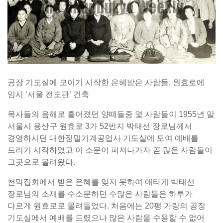
공장 기도실에 모이기 시작한 은혜받은 사람들, 원효로에
임시 ‘서울 전도관’ 건축
목사들의 음해로 흩어졌던 양떼들중 몇 사람들이 1955년 말
서울시 용산구 원효로 3가 52번지 박태선 장로님께서
경영하시던 대한정밀기계공업사 기도실에 모여 예배를
드리기 시작하였고 이 소문이 퍼져나가자 곧 많은 사람들이
그곳으로 몰려왔다.
천막집회에서 받은 은혜를 잊지 못하여 애타게 박태선
장로님의 소재를 수소문하던 수많은 사람들은 하루가
다르게 원효로로 몰려들었다. 처음에는 20평 가량의 공장
기도실에서 예배를 드렸으나 많은 사람을 수용할 수 없어