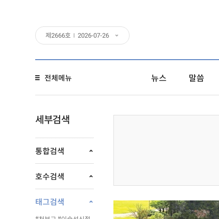
제
2666
호
2026-07-26
뉴스
말씀
전체메뉴
세부검색
통합검색
호수검색
태그검색
#천부교
#이슬성신절