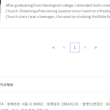
After graduating from theological college, I attended God’s mee
Church. Dreaming of becoming a pastor since I went to a Presby
Church since I was a teenager, I focused on studying the Bible 
1
기사제보
74
등록번호: 서울 다 00002
등록일자: 1964.01.01
발행인/편집인 : 