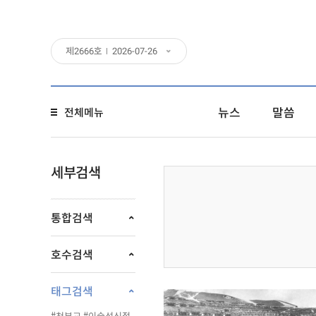
제
2666
호
2026-07-26
뉴스
말씀
전체메뉴
세부검색
통합검색
호수검색
태그검색
#천부교
#이슬성신절