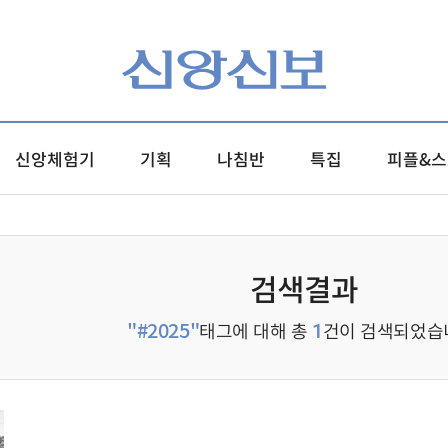
신앙체험기
기획
나침반
특집
피플&스
검색결과
"#2025"
태그에 대해 총
건이 검색되었습
1