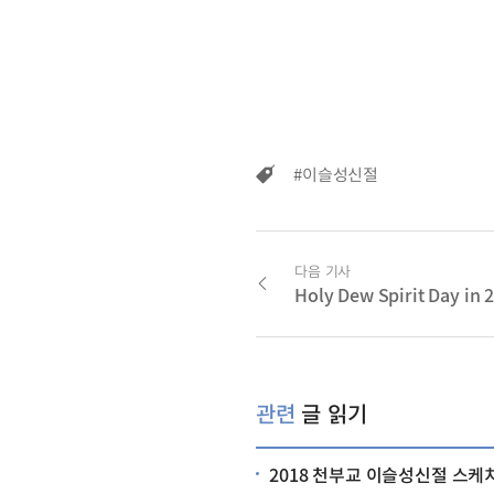
#이슬성신절
다음 기사
Holy Dew Spirit Day in 
관련
글 읽기
2018 천부교 이슬성신절 스케