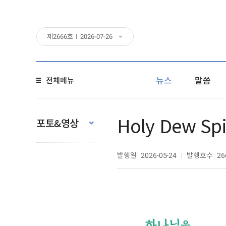
제
2666
호
2026-07-26
뉴스
말씀
전체메뉴
Holy Dew Spir
포토&영상
발행일
발행호수
2026-05-24
26