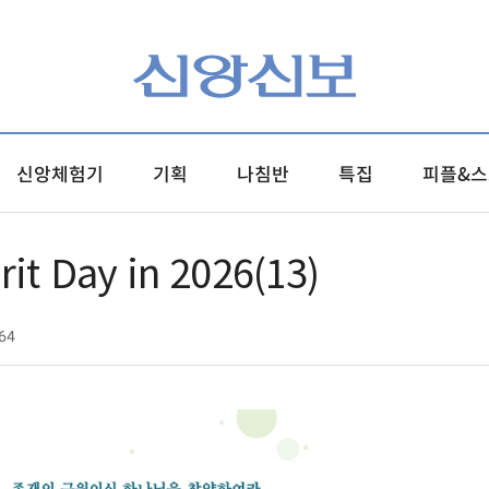
신앙체험기
기획
나침반
특집
피플&스
it Day in 2026(13)
64