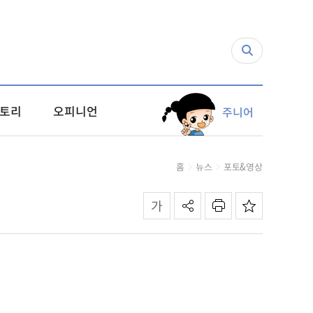
토리
오피니언
주니어
홈
뉴스
포토&영상