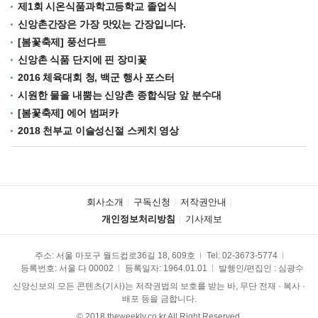
제1회 시온식품과학고등학교 졸업식
신앙촌간장은 가장 맛있는 간장입니다.
[봄꽃축제] 풍선다트
신앙촌 식품 단지에 핀 장미꽃
2016 체육대회 청, 백군 행사 포스터
시원한 물을 내뿜는 신앙촌 종합식당 앞 분수대
[봄꽃축제] 에어 범퍼카
2018 천부교 이슬성신절 스케치 영상
회사소개
구독신청
저작권안내
개인정보처리방침
기사제보
주소: 서울 마포구 월드컵로36길 18, 609호
Tel:
02-3673-5774
등록번호: 서울 다 00002
등록일자: 1964.01.01
발행인/편집인 : 심광수
신앙신보의 모든 콘텐츠(기사)는 저작권법의 보호를 받는 바, 무단 전재 · 복사 ·
배포 등을 금합니다.
© 2018 theweekly.co.kr All Right Reserved.