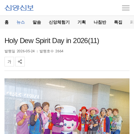
홈
뉴스
말씀
신앙체험기
기획
나침반
특집
Holy Dew Spirit Day in 2026(11)
발행일
2026-05-24
발행호수
2664