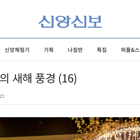
신앙체험기
기획
나침반
특집
피플&스
의 새해 풍경 (16)
22