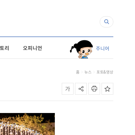
토리
오피니언
주니어
홈
뉴스
포토&영상