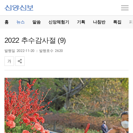
홈
뉴스
말씀
신앙체험기
기획
나침반
특집
2022 추수감사절 (9)
발행일
2022-11-20
발행호수
2620