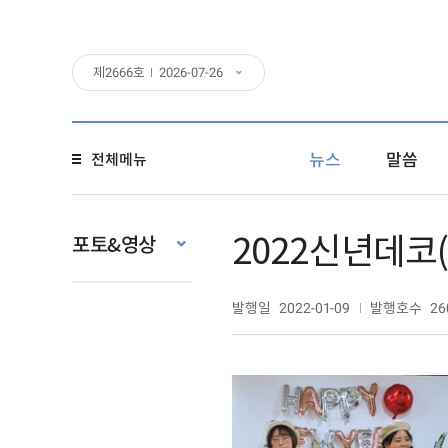
제
2666
호
2026-07-26
뉴스
말씀
전체메뉴
2022신년데코(
포토&영상
발행일
발행호수
2022-01-09
26