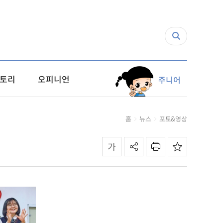
토리
오피니언
주니어
홈
뉴스
포토&영상