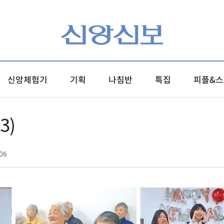
신앙체험기
기획
나침반
특집
피플&스
3)
06