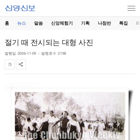
홈
뉴스
말씀
신앙체험기
기획
나침반
특집
절기 때 전시되는 대형 사진
발행일
2006-11-09
발행호수
2198