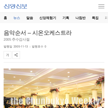
홈
뉴스
말씀
신앙체험기
기획
나침반
특집
음악순서 – 시온오케스트라
2005 추수감사절
발행일
2005-11-13
발행호수
0