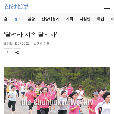
홈
뉴스
말씀
신앙체험기
기획
나침반
특집
‘달려라 계속 달리자’
발행일
2007-09-22
발행호수
0