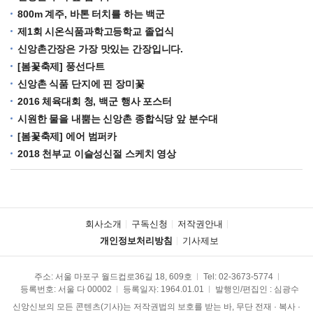
800m 계주, 바톤 터치를 하는 백군
제1회 시온식품과학고등학교 졸업식
신앙촌간장은 가장 맛있는 간장입니다.
[봄꽃축제] 풍선다트
신앙촌 식품 단지에 핀 장미꽃
2016 체육대회 청, 백군 행사 포스터
시원한 물을 내뿜는 신앙촌 종합식당 앞 분수대
[봄꽃축제] 에어 범퍼카
2018 천부교 이슬성신절 스케치 영상
회사소개
구독신청
저작권안내
개인정보처리방침
기사제보
주소: 서울 마포구 월드컵로36길 18, 609호
Tel:
02-3673-5774
등록번호: 서울 다 00002
등록일자: 1964.01.01
발행인/편집인 : 심광수
신앙신보의 모든 콘텐츠(기사)는 저작권법의 보호를 받는 바, 무단 전재 · 복사 ·